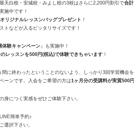
天白校・安城校・みよし校の3校はさらに2,200円割引で
合計7
実施中です！
にオリジナルレッスンバッグプレゼント
！
ストなどが入るピッタリサイズです！
講体験キャンペーン
』も実施中！
ヶ月分のレッスンを500円(税込)で体験できちゃいます
！
う間に終わったということのないよう、しっかり3回学習機会
ペーンです。入会をご希望の方は
1ヶ月分の受講料が実質500
の身につく実感をぜひご体験下さい。
INE簡単予約♪
ご選択下さい。