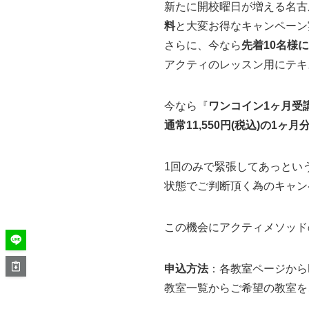
新たに開校曜日が増える名古屋
料
と大変お得なキャンペーン
さらに、今なら
先着10名様
アクティのレッスン用にテキ
今なら『
ワンコイン1ヶ月受
通常11,550円(税込)の1
1回のみで緊張してあっとい
状態でご判断頂く為のキャン
この機会にアクティメソッド
申込方法
：各教室ページからL
教室一覧からご希望の教室を